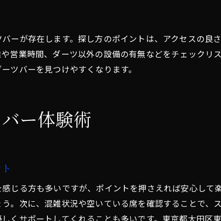
ダーツバーで出会いを広げるポイント
気軽に挑戦できるダーツバーの魅力解説
気軽に楽しめるダーツバーの人気の理由
ツバーが存在します。探し方のポイントは、アクセスの良
ダーツバーで初挑戦でも安心できる理由
離や営業時間、ダーツ以外の設備の有無などをチェックリ
ダーツバーを見つけやすくなります。
ダーツバーの投げ放題プランを上手に活用
一人でも入りやすいダーツバーの特徴
ダーツバーのフードやドリンクも充実
ツバー体験術
蒲田エリアのダーツバー利用のメリット
充実サービスで選ぶ東雪谷ダーツバー
東雪谷のダーツバーはサービスが豊富
ント
飲み放題プランが魅力のダーツバー活用
を感じる方も多いですが、ポイントを押さえれば安心して
ダーツバーで食事メニューも楽しむ方法
ょう。次に、混雑状況や空いている席を確認することで、
フレンドリーなダーツバーの選び方紹介
優しくサポートしてくれることも多いです。東京都大田区