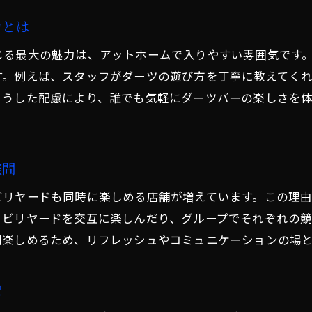
ダーツバーで安心して楽しむ基本マナー
力とは
初心者歓迎のダーツバーを見極める方法
じる最大の魅力は、アットホームで入りやすい雰囲気です
ダーツバーで気軽に声をかけるコツ紹介
す。例えば、スタッフがダーツの遊び方を丁寧に教えてく
ダーツバー初心者にもおすすめのサービス
こうした配慮により、誰でも気軽にダーツバーの楽しさを
ビリヤード付きダーツバーの楽しみ方
仕事帰りに癒やしをくれるダーツバー
仕事帰りに寄りたいダーツバーの魅力
空間
ダーツバーで上手にリラックスする方法
ビリヤードも同時に楽しめる店舗が増えています。この理
一人でも安心なダーツバーの選び方
とビリヤードを交互に楽しんだり、グループでそれぞれの
ダーツバーで仲間と癒やされる時間
間楽しめるため、リフレッシュやコミュニケーションの場
東雪谷で遅くまで営業のダーツバー活用
オンライン検索でダーツバーを賢く選ぶ
説
居心地抜群な東雪谷のダーツバー特集