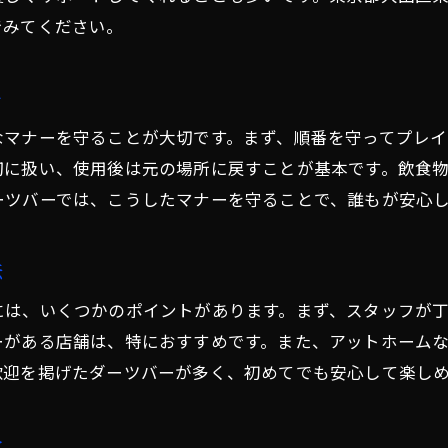
ダーツバーの最新設備を体感できる体験
でみてください。
口コミで評判のダーツバー選定ポイント
ダーツバーで過ごす理想の週末ガイド
ー
週末に楽しむダーツバー活用おすすめ法
なマナーを守ることが大切です。まず、順番を守ってプレ
ダーツバーで仲間と素敵な時間を過ごす
切に扱い、使用後は元の場所に戻すことが基本です。飲食
ビリヤードも楽しめるダーツバーの魅力
ーツバーでは、こうしたマナーを守ることで、誰もが安心
ダーツバーで週末イベントを満喫する方法
リフレッシュできるダーツバーの選び方
法
東雪谷のダーツバーで理想の週末を実現
には、いくつかのポイントがあります。まず、スタッフが
ーがある店舗は、特におすすめです。また、アットホーム
歓迎を掲げたダーツバーが多く、初めてでも安心して楽し
介