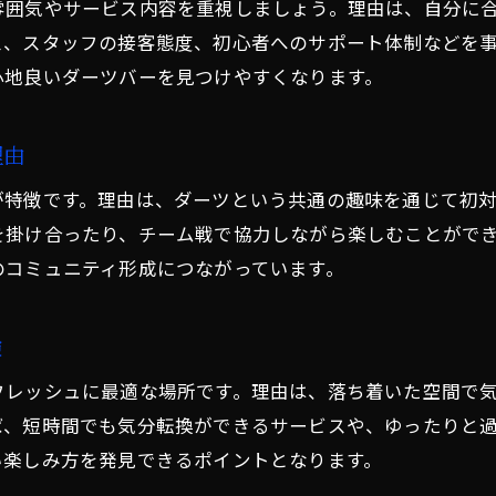
雰囲気やサービス内容を重視しましょう。理由は、自分に
居心地が良いダーツバーの特徴を紹介
ス、スタッフの接客態度、初心者へのサポート体制などを
ダーツバーのスタッフ対応が好評な理由
心地良いダーツバーを見つけやすくなります。
アットホームな雰囲気のダーツバー体験
グループ利用に最適なダーツバー選び
理由
ダーツバーでくつろげるサービス充実
が特徴です。理由は、ダーツという共通の趣味を通じて初
清潔感抜群なダーツバーで快適時間
を掛け合ったり、チーム戦で協力しながら楽しむことがで
新しい出会いが広がるダーツバー活用法
のコミュニティ形成につながっています。
ダーツバーで自然な交流が生まれる秘訣
験
新しい友達を作りやすいダーツバーとは
初心者でも仲間と打ち解けるダーツバー
フレッシュに最適な場所です。理由は、落ち着いた空間で
SNSで話題のダーツバー利用術を解説
ば、短時間でも気分転換ができるサービスや、ゆったりと
い楽しみ方を発見できるポイントとなります。
ダーツバーでイベント情報を活かすコツ