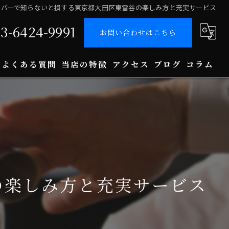
ツバーで知らないと損する東京都大田区東雪谷の楽しみ方と充実サービス
03-6424-9991
お問い合わせはこちら
よくある質問
当店の特徴
アクセス
ブログ
コラム
ダーツ
カラオケ
飲み放題
デート
の楽しみ方と充実サービス
一人