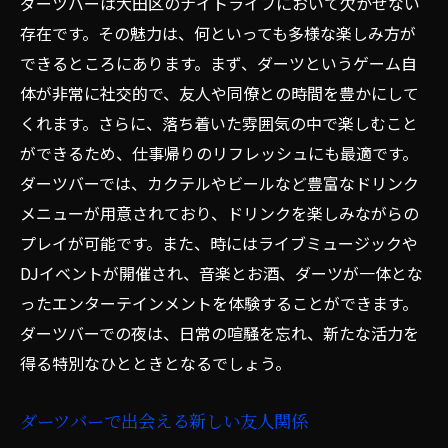
ダーツバーは大田区のナイトライフにおいて欠かせない
存在です。その魅力は、何といっても多様な楽しみ方が
ダーツ大会に参加してみよう
できるところにあります。まず、ダーツというゲーム自
対戦相手との心理戦を楽しむ方法
体が非常に社交的で、友人や同僚との時間を豊かにして
友人と楽しむダーツバーでのコミュニケーショ
くれます。さらに、落ち着いた雰囲気の中で楽しむこと
ン術
ができるため、仕事帰りのリフレッシュにも最適です。
ダーツを介した社交の楽しみ方
ダーツバーでは、カクテルやビールなど豊富なドリンク
友人と一緒に競い合うことで深まる絆
メニューが用意されており、ドリンクを楽しみながらの
ダーツバーでの新しい友達作り
プレイが可能です。また、時にはライブミュージックや
グループで楽しむためのゲーム提案
DJイベントが開催され、音楽とお酒、ダーツが一体とな
ダーツバーでのイベント参加のすすめ
ったエンターテインメントを体験することができます。
ダーツバーでの夜は、日常の喧騒を忘れ、新たな活力を
友人同士のダーツ対決を盛り上げる工夫
得る特別なひとときとなるでしょう。
仕事帰りにぴったり東京都大田区の深夜営業ダ
ーツバー
ダーツバーで出会える新しい友人関係
深夜営業のダーツバーで心身をリフレッシ