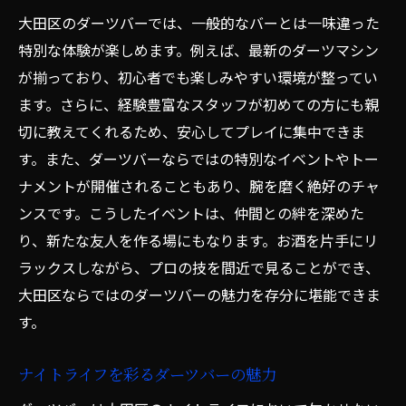
ル
大田区のダーツバーでは、一般的なバーとは一味違った
初めてのダーツゲームを楽しむためのヒン
特別な体験が楽しめます。例えば、最新のダーツマシン
ト
が揃っており、初心者でも楽しみやすい環境が整ってい
ます。さらに、経験豊富なスタッフが初めての方にも親
初心者が知っておくべきダーツの戦略
切に教えてくれるため、安心してプレイに集中できま
東京都大田区で初心者向けのダーツバーを
す。また、ダーツバーならではの特別なイベントやトー
探す
ナメントが開催されることもあり、腕を磨く絶好のチャ
ダーツを通じたスキルアップの道
ンスです。こうしたイベントは、仲間との絆を深めた
一人でも楽しめるダーツバーの過ごし方
り、新たな友人を作る場にもなります。お酒を片手にリ
東京都大田区のダーツバーでのゲーム戦略と上
ラックスしながら、プロの技を間近で見ることができ、
達法
大田区ならではのダーツバーの魅力を存分に堪能できま
ダーツの基本戦略をマスターする
す。
上達したい人のための練習方法
ナイトライフを彩るダーツバーの魅力
地元のプロプレイヤーから学ぶ
スコアアップのためのコツと秘訣