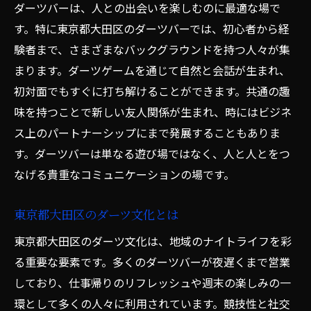
ダーツバーは、人との出会いを楽しむのに最適な場で
ュ
す。特に東京都大田区のダーツバーでは、初心者から経
仕事のストレスを解消するダーツの魅力
験者まで、さまざまなバックグラウンドを持つ人々が集
遅くまで楽しめるおすすめスポット
まります。ダーツゲームを通じて自然と会話が生まれ、
深夜のダーツバーでの新しい出会い
初対面でもすぐに打ち解けることができます。共通の趣
職場仲間と訪れるダーツバーの楽しさ
味を持つことで新しい友人関係が生まれ、時にはビジネ
夜遅くまで営業している大田区の魅力的な
ス上のパートナーシップにまで発展することもありま
バー
す。ダーツバーは単なる遊び場ではなく、人と人とをつ
ダーツバーでのデート東京都大田区のおすすめ
なげる貴重なコミュニケーションの場です。
スポット
東京都大田区のダーツ文化とは
デートに最適な大田区のダーツバー紹介
東京都大田区のダーツ文化は、地域のナイトライフを彩
ダーツバーでのデートを成功させるポイン
る重要な要素です。多くのダーツバーが夜遅くまで営業
ト
しており、仕事帰りのリフレッシュや週末の楽しみの一
ロマンチックな雰囲気の中で楽しむダーツ
環として多くの人々に利用されています。競技性と社交
ダーツを通じて距離を縮める方法