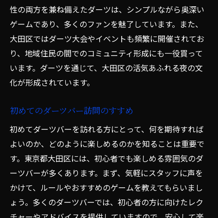
性の両方を兼ね備えたダーツは、シンプルながら奥深い
カップルで参加できるダーツイベント
ゲームであり、多くのファンを魅了しています。また、
ダーツバーで特別な夜を演出するアイデア
大田区ではダーツ大会やイベントも頻繁に開催されてお
落ち着いた大人の空間東京都大田区のダーツバ
り、地域住民の間でのコミュニティ形成にも一役買って
ーの選び方
います。ダーツを通じて、大田区の活気あふれる夜の文
静かで落ち着けるおすすめのダーツバー
化が形成されています。
雰囲気重視で選ぶダーツバーのポイント
初めてのダーツバー訪問のすすめ
大人のためのラグジュアリーな空間
初めてダーツバーを訪れる方にとって、何を期待すれば
ダーツ以外の楽しみ方も充実したバー選び
よいのか、どのように楽しめるのかを知ることは重要で
プライベートを大切にしたい人におすすめ
す。東京都大田区には、初心者でも楽しめる雰囲気のダ
のバー
ーツバーが多くあります。まず、気軽にスタッフに声を
スタッフのサービスが良い大田区のダーツ
かけて、ルールやおすすめのゲームを教えてもらいまし
バー
ょう。多くのダーツバーでは、初心者の方に向けたレク
初心者から上級者まで楽しめる東京都大田区の
チャーやアドバイスを提供していますので、安心して楽